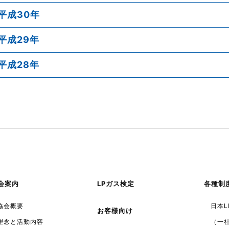
平成30年
平成29年
平成28年
会案内
LPガス検定
各種制
協会概要
日本
お客様向け
理念と活動内容
（一