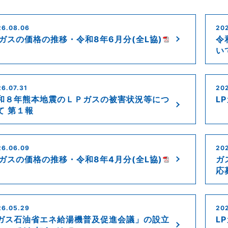
26.08.06
20
Pガスの価格の推移・令和8年6月分(全L協)
令
い
6.07.31
202
和８年熊本地震のＬＰガスの被害状況等につ
L
て 第１報
26.06.09
20
Pガスの価格の推移・令和8年4月分(全L協)
ガ
応募
26.05.29
202
ガス石油省エネ給湯機普及促進会議」の設立
L