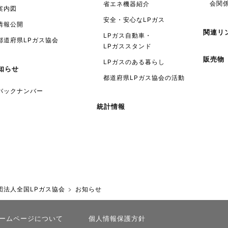
会関
省エネ機器紹介
案内図
安全・安心なLPガス
情報公開
関連リ
LPガス自動車・
都道府県LPガス協会
LPガススタンド
販売物
LPガスのある暮らし
知らせ
都道府県LPガス協会の活動
バックナンバー
統計情報
団法人全国LPガス協会
お知らせ
ームページについて
個人情報保護方針