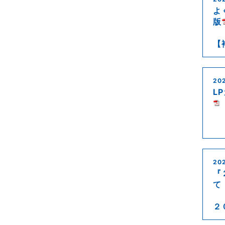
よ
版
【
202
L
202
『
て
２