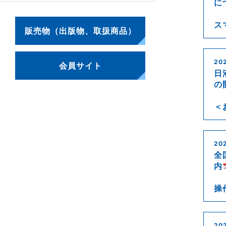
に
ス
販売物（出版物、取扱商品）
20
会員サイト
日
の
＜
202
全
内
操
20