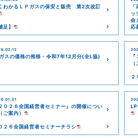
くわかるＬＰガスの保安と販売 第2次改訂
「
ッ
会
補足】
応募
6.02.12
20
Pガスの価格の推移・令和7年12月分(全L協)
『
（
２
6.01.21
202
２０２６全国経営者セミナー』の開催につい
L
（ご案内）
０２６全国経営者セミナーチラシ