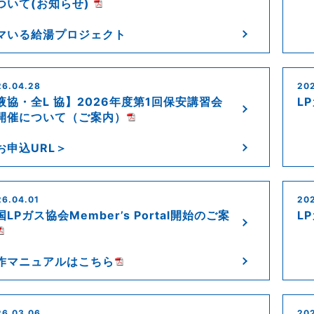
ついて(お知らせ)
マいる給湯プロジェクト
26.04.28
20
液協・全L 協】2026年度第1回保安講習会
L
開催について（ご案内）
お申込URL＞
6.04.01
202
国LPガス協会Member’s Portal開始のご案
L
作マニュアルはこちら
26.03.06
20