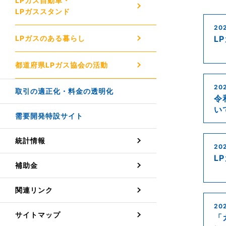
LPガス自動車・
LPガススタンド
20
LPガスのある暮らし
L
都道府県LPガス協会の活動
202
取引の適正化・料金の透明化
令
い
需要開発特設サイト
統計情報
20
L
補助金
関連リンク
20
サイトマップ
「